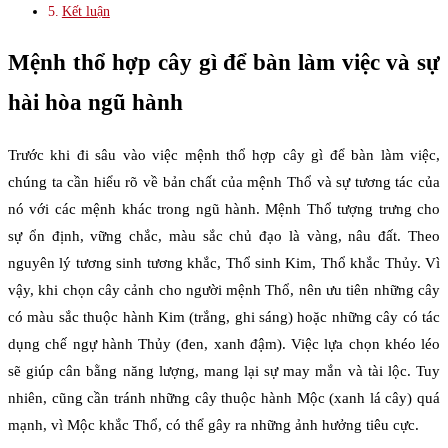
Kết luận
Mệnh thổ hợp cây gì để bàn làm việc và sự
hài hòa ngũ hành
Trước khi đi sâu vào việc mệnh thổ hợp cây gì để bàn làm việc,
chúng ta cần hiểu rõ về bản chất của mệnh Thổ và sự tương tác của
nó với các mệnh khác trong ngũ hành. Mệnh Thổ tượng trưng cho
sự ổn định, vững chắc, màu sắc chủ đạo là vàng, nâu đất. Theo
nguyên lý tương sinh tương khắc, Thổ sinh Kim, Thổ khắc Thủy. Vì
vậy, khi chọn cây cảnh cho người mệnh Thổ, nên ưu tiên những cây
có màu sắc thuộc hành Kim (trắng, ghi sáng) hoặc những cây có tác
dụng chế ngự hành Thủy (đen, xanh đậm). Việc lựa chọn khéo léo
sẽ giúp cân bằng năng lượng, mang lại sự may mắn và tài lộc. Tuy
nhiên, cũng cần tránh những cây thuộc hành Mộc (xanh lá cây) quá
mạnh, vì Mộc khắc Thổ, có thể gây ra những ảnh hưởng tiêu cực.