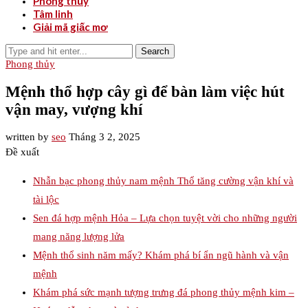
Phong thủy
Tâm linh
Giải mã giấc mơ
Search
Phong thủy
Mệnh thổ hợp cây gì để bàn làm việc hút
vận may, vượng khí
written by
seo
Tháng 3 2, 2025
Đề xuất
Nhẫn bạc phong thủy nam mệnh Thổ tăng cường vận khí và
tài lộc
Sen đá hợp mệnh Hỏa – Lựa chọn tuyệt vời cho những người
mang năng lượng lửa
Mệnh thổ sinh năm mấy? Khám phá bí ẩn ngũ hành và vận
mệnh
Khám phá sức mạnh tượng trưng đá phong thủy mệnh kim –