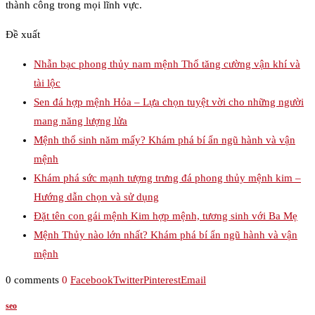
thành công trong mọi lĩnh vực.
Đề xuất
Nhẫn bạc phong thủy nam mệnh Thổ tăng cường vận khí và
tài lộc
Sen đá hợp mệnh Hỏa – Lựa chọn tuyệt vời cho những người
mang năng lượng lửa
Mệnh thổ sinh năm mấy? Khám phá bí ẩn ngũ hành và vận
mệnh
Khám phá sức mạnh tượng trưng đá phong thủy mệnh kim –
Hướng dẫn chọn và sử dụng
Đặt tên con gái mệnh Kim hợp mệnh, tương sinh với Ba Mẹ
Mệnh Thủy nào lớn nhất? Khám phá bí ẩn ngũ hành và vận
mệnh
0 comments
0
Facebook
Twitter
Pinterest
Email
seo