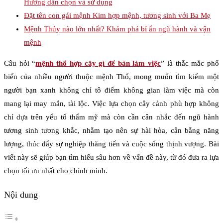
Hướng dẫn chọn và sử dụng
Đặt tên con gái mệnh Kim hợp mệnh, tương sinh với Ba Mẹ
Mệnh Thủy nào lớn nhất? Khám phá bí ẩn ngũ hành và vận
mệnh
Câu hỏi “
mệnh thổ hợp cây gì để bàn làm việc
” là thắc mắc phổ
biến của nhiều người thuộc mệnh Thổ, mong muốn tìm kiếm một
người bạn xanh không chỉ tô điểm không gian làm việc mà còn
mang lại may mắn, tài lộc. Việc lựa chọn cây cảnh phù hợp không
chỉ dựa trên yếu tố thẩm mỹ mà còn cần cân nhắc đến ngũ hành
tương sinh tương khắc, nhằm tạo nên sự hài hòa, cân bằng năng
lượng, thúc đẩy sự nghiệp thăng tiến và cuộc sống thịnh vượng. Bài
viết này sẽ giúp bạn tìm hiểu sâu hơn về vấn đề này, từ đó đưa ra lựa
chọn tối ưu nhất cho chính mình.
Nội dung