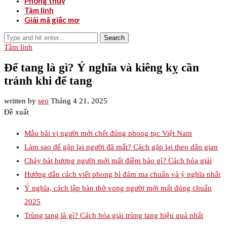
Phong thủy
Tâm linh
Giải mã giấc mơ
Search
Tâm linh
Để tang là gì? Ý nghĩa và kiêng kỵ cần
tránh khi để tang
written by
seo
Tháng 4 21, 2025
Đề xuất
Mẫu bài vị người mới chết đúng phong tục Việt Nam
Làm sao để gặp lại người đã mất? Cách gặp lại theo dân gian
Cháy bát hương người mới mất điềm báo gì? Cách hóa giải
Hướng dẫn cách viết phong bì đám ma chuẩn và ý nghĩa nhất
Ý nghĩa, cách lập bàn thờ vong người mới mất đúng chuẩn
2025
Trùng tang là gì? Cách hóa giải trùng tang hiệu quả nhất