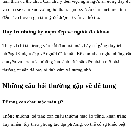
tinh thần và thể chất. Cần chú ý đến việc nghỉ ngơi, ăn uống đầy đủ
và chia sẻ cảm xúc với người thân, bạn bè. Nếu cần thiết, nên tìm
đến các chuyên gia tâm lý để được tư vấn và hỗ trợ.
Duy trì những kỷ niệm đẹp về người đã khuất
Thay vì chỉ tập trung vào nỗi đau mất mát, hãy cố gắng duy trì
những kỷ niệm đẹp về người đã khuất. Kể cho nhau nghe những câu
chuyện vui, xem lại những bức ảnh cũ hoặc đến thăm mộ phần
thường xuyên để bày tỏ tình cảm và tưởng nhớ.
Những câu hỏi thường gặp về để tang
Để tang con cháu mặc màu gì?
Thông thường, để tang con cháu thường mặc áo trắng, khăn trắng.
Tuy nhiên, tùy theo phong tục địa phương, có thể có sự khác biệt.