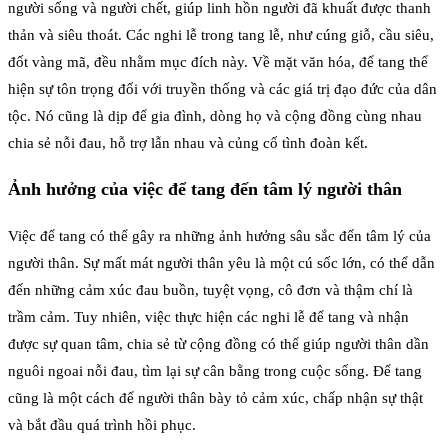
người sống và người chết, giúp linh hồn người đã khuất được thanh
thản và siêu thoát. Các nghi lễ trong tang lễ, như cúng giỗ, cầu siêu,
đốt vàng mã, đều nhằm mục đích này. Về mặt văn hóa, để tang thể
hiện sự tôn trọng đối với truyền thống và các giá trị đạo đức của dân
tộc. Nó cũng là dịp để gia đình, dòng họ và cộng đồng cùng nhau
chia sẻ nỗi đau, hỗ trợ lẫn nhau và củng cố tình đoàn kết.
Ảnh hưởng của việc để tang đến tâm lý người thân
Việc để tang có thể gây ra những ảnh hưởng sâu sắc đến tâm lý của
người thân. Sự mất mát người thân yêu là một cú sốc lớn, có thể dẫn
đến những cảm xúc đau buồn, tuyệt vọng, cô đơn và thậm chí là
trầm cảm. Tuy nhiên, việc thực hiện các nghi lễ để tang và nhận
được sự quan tâm, chia sẻ từ cộng đồng có thể giúp người thân dần
nguôi ngoai nỗi đau, tìm lại sự cân bằng trong cuộc sống. Để tang
cũng là một cách để người thân bày tỏ cảm xúc, chấp nhận sự thật
và bắt đầu quá trình hồi phục.