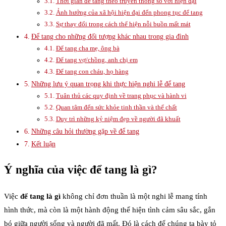
Thời gian để tang theo truyền thống so với hiện đại
Ảnh hưởng của xã hội hiện đại đến phong tục để tang
Sự thay đổi trong cách thể hiện nỗi buồn mất mát
Để tang cho những đối tượng khác nhau trong gia đình
Để tang cha mẹ, ông bà
Để tang vợ/chồng, anh chị em
Để tang con cháu, họ hàng
Những lưu ý quan trọng khi thực hiện nghi lễ để tang
Tuân thủ các quy định về trang phục và hành vi
Quan tâm đến sức khỏe tinh thần và thể chất
Duy trì những kỷ niệm đẹp về người đã khuất
Những câu hỏi thường gặp về để tang
Kết luận
Ý nghĩa của việc để tang là gì?
Việc
để tang là gì
không chỉ đơn thuần là một nghi lễ mang tính
hình thức, mà còn là một hành động thể hiện tình cảm sâu sắc, gắn
bó giữa người sống và người đã mất. Đó là cách để chúng ta bày tỏ