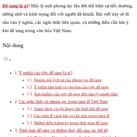
Để tang là gì
? Đây là một phong tục lâu đời thể hiện sự tiếc thương,
tưởng nhớ và kính trọng đối với người đã khuất. Bài viết này sẽ đi
sâu vào ý nghĩa, các nghi thức liên quan, và những điều cần lưu ý
khi để tang trong văn hóa Việt Nam.
Nội dung
Ý nghĩa của việc để tang là gì?
Nguồn gốc lịch sử của phong tục để tang
Ý nghĩa tâm linh và văn hóa của việc để tang
Ảnh hưởng của việc để tang đến tâm lý người thân
Các nghi thức và phong tục trong tang lễ Việt Nam
Trang phục và vật dụng cần thiết khi để tang
Các nghi lễ cúng bái và cầu siêu trong tang lễ
Những điều kiêng kỵ trong thời gian để tang
Thời gian để tang và những thay đổi qua các thế hệ