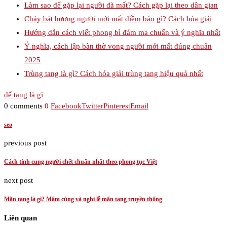
Làm sao để gặp lại người đã mất? Cách gặp lại theo dân gian
Cháy bát hương người mới mất điềm báo gì? Cách hóa giải
Hướng dẫn cách viết phong bì đám ma chuẩn và ý nghĩa nhất
Ý nghĩa, cách lập bàn thờ vong người mới mất đúng chuẩn
2025
Trùng tang là gì? Cách hóa giải trùng tang hiệu quả nhất
để tang là gì
0 comments
0
Facebook
Twitter
Pinterest
Email
seo
previous post
Cách tính cung người chết chuẩn nhất theo phong tục Việt
next post
Mãn tang là gì? Mâm cúng và nghi lễ mãn tang truyền thống
Liên quan