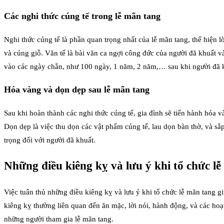
Các nghi thức cúng tế trong lễ mãn tang
Nghi thức cúng tế là phần quan trọng nhất của lễ mãn tang, thể hiện 
và cúng giỗ. Văn tế là bài văn ca ngợi công đức của người đã khuất v
vào các ngày chẵn, như 100 ngày, 1 năm, 2 năm,… sau khi người đã k
Hóa vàng và dọn dẹp sau lễ mãn tang
Sau khi hoàn thành các nghi thức cúng tế, gia đình sẽ tiến hành hóa v
Dọn dẹp là việc thu dọn các vật phẩm cúng tế, lau dọn bàn thờ, và sắ
trọng đối với người đã khuất.
Những điều kiêng kỵ và lưu ý khi tổ chức l
Việc tuân thủ những điều kiêng kỵ và lưu ý khi tổ chức lễ mãn tang g
kiêng kỵ thường liên quan đến ăn mặc, lời nói, hành động, và các hoạt
những người tham gia lễ mãn tang.