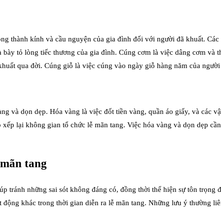
lòng thành kính và cầu nguyện của gia đình đối với người đã khuất. Cá
à bày tỏ lòng tiếc thương của gia đình. Cúng cơm là việc dâng cơm và t
huất qua đời. Cúng giỗ là việc cúng vào ngày giỗ hàng năm của người
àng và dọn dẹp. Hóa vàng là việc đốt tiền vàng, quần áo giấy, và các vậ
p xếp lại không gian tổ chức lễ mãn tang. Việc hóa vàng và dọn dẹp cần 
ễ mãn tang
iúp tránh những sai sót không đáng có, đồng thời thể hiện sự tôn trọng
 động khác trong thời gian diễn ra lễ mãn tang. Những lưu ý thường liê