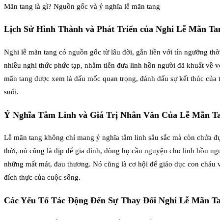
Mãn tang là gì? Nguồn gốc và ý nghĩa lễ mãn tang
Lịch Sử Hình Thành và Phát Triển của Nghi Lễ Mãn Ta
Nghi lễ mãn tang có nguồn gốc từ lâu đời, gắn liền với tín ngưỡng thờ 
nhiều nghi thức phức tạp, nhằm tiễn đưa linh hồn người đã khuất về vớ
mãn tang được xem là dấu mốc quan trọng, đánh dấu sự kết thúc của t
suối.
Ý Nghĩa Tâm Linh và Giá Trị Nhân Văn Của Lễ Mãn T
Lễ mãn tang không chỉ mang ý nghĩa tâm linh sâu sắc mà còn chứa đựng
thời, nó cũng là dịp để gia đình, dòng họ cầu nguyện cho linh hồn ngư
những mất mát, đau thương. Nó cũng là cơ hội để giáo dục con cháu về
đích thực của cuộc sống.
Các Yếu Tố Tác Động Đến Sự Thay Đổi Nghi Lễ Mãn T