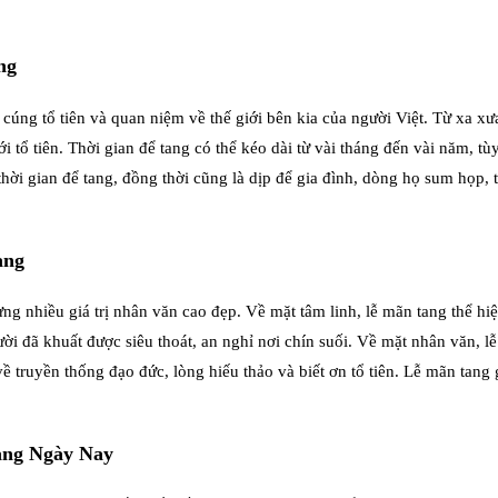
ng
cúng tổ tiên và quan niệm về thế giới bên kia của người Việt. Từ xa xưa
i tổ tiên. Thời gian để tang có thể kéo dài từ vài tháng đến vài năm, 
hời gian để tang, đồng thời cũng là dịp để gia đình, dòng họ sum họp,
ang
 nhiều giá trị nhân văn cao đẹp. Về mặt tâm linh, lễ mãn tang thể hiệ
ời đã khuất được siêu thoát, an nghỉ nơi chín suối. Về mặt nhân văn, l
 truyền thống đạo đức, lòng hiếu thảo và biết ơn tổ tiên. Lễ mãn tang
ang Ngày Nay