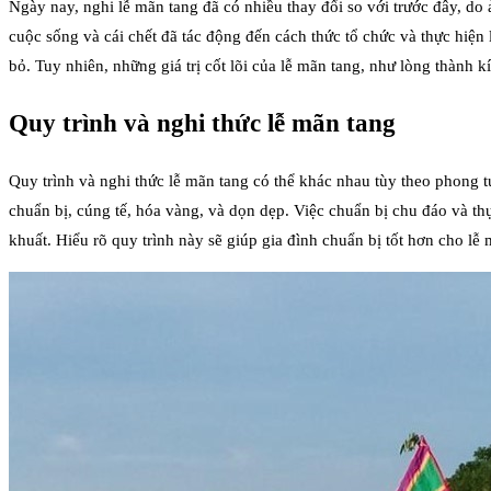
Ngày nay, nghi lễ mãn tang đã có nhiều thay đổi so với trước đây, do
cuộc sống và cái chết đã tác động đến cách thức tổ chức và thực hiện 
bỏ. Tuy nhiên, những giá trị cốt lõi của lễ mãn tang, như lòng thành k
Quy trình và nghi thức lễ mãn tang
Quy trình và nghi thức lễ mãn tang có thể khác nhau tùy theo phong t
chuẩn bị, cúng tế, hóa vàng, và dọn dẹp. Việc chuẩn bị chu đáo và thự
khuất. Hiểu rõ quy trình này sẽ giúp gia đình chuẩn bị tốt hơn cho lễ 