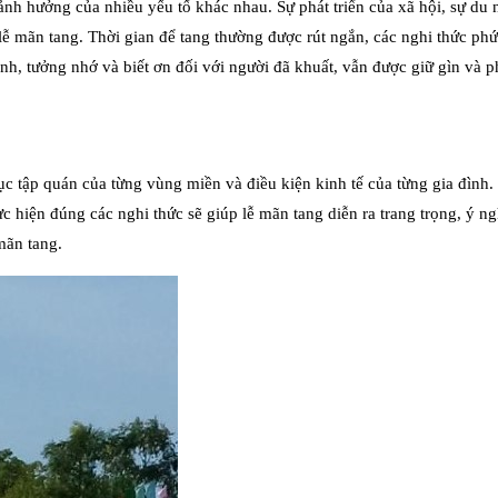
 ảnh hưởng của nhiều yếu tố khác nhau. Sự phát triển của xã hội, sự d
lễ mãn tang. Thời gian để tang thường được rút ngắn, các nghi thức phứ
ính, tưởng nhớ và biết ơn đối với người đã khuất, vẫn được giữ gìn và p
ục tập quán của từng vùng miền và điều kiện kinh tế của từng gia đình
c hiện đúng các nghi thức sẽ giúp lễ mãn tang diễn ra trang trọng, ý ng
mãn tang.