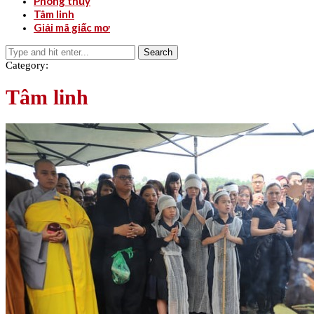
Phong thủy
Tâm linh
Giải mã giấc mơ
Search
Category:
Tâm linh