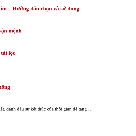
im – Hướng dẫn chọn và sử dụng
 vận mệnh
tài lộc
hống
ệt, đánh dấu sự kết thúc của thời gian để tang …