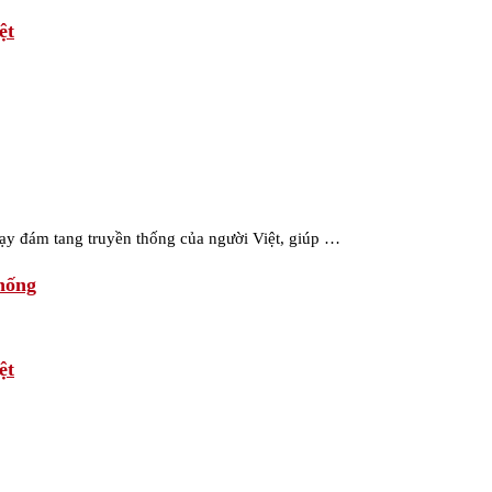
ệt
 lạy đám tang truyền thống của người Việt, giúp …
hống
ệt