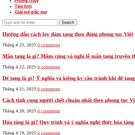
Phong thủy
Tâm linh
Giải mã giấc mơ
Search
Hướng dẫn cách lạy đám tang theo đúng phong tục Việt
Tháng 4 23, 2025
0 comments
Mãn tang là gì? Mâm cúng và nghi lễ mãn tang truyền t
Tháng 4 22, 2025
0 comments
Để tang là gì? Ý nghĩa và kiêng kỵ cần tránh khi để tang
Tháng 4 21, 2025
0 comments
Cách tính cung người chết chuẩn nhất theo phong tục Vi
Tháng 4 20, 2025
0 comments
Hỏa táng là gì? Quy trình và ý nghĩa nghi thức hỏa táng
Tháng 4 19, 2025
0 comments