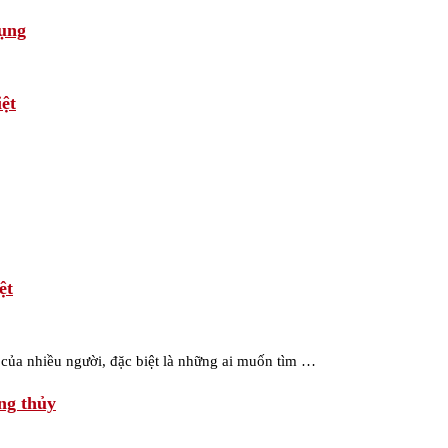
dụng
ệt
ệt
 của nhiều người, đặc biệt là những ai muốn tìm …
ng thủy