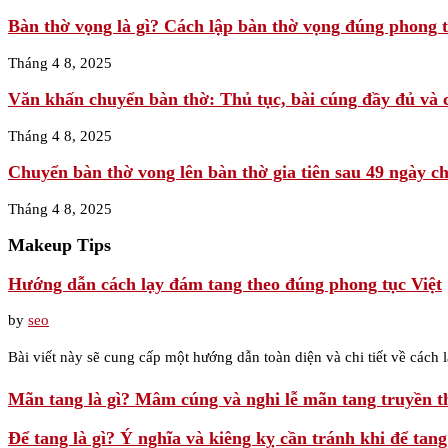
Bàn thờ vọng là gì? Cách lập bàn thờ vọng đúng phong 
Tháng 4 8, 2025
Văn khấn chuyển bàn thờ: Thủ tục, bài cúng đầy đủ và ch
Tháng 4 8, 2025
Chuyển bàn thờ vong lên bàn thờ gia tiên sau 49 ngày c
Tháng 4 8, 2025
Makeup Tips
Hướng dẫn cách lạy đám tang theo đúng phong tục Việt
by
seo
Bài viết này sẽ cung cấp một hướng dẫn toàn diện và chi tiết về cách
Mãn tang là gì? Mâm cúng và nghi lễ mãn tang truyền t
Để tang là gì? Ý nghĩa và kiêng kỵ cần tránh khi để tang