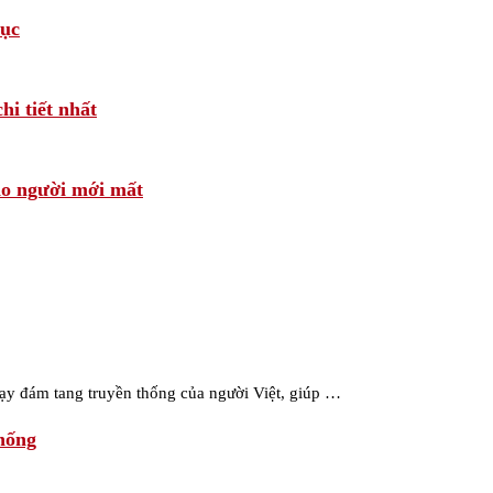
tục
i tiết nhất
ho người mới mất
 lạy đám tang truyền thống của người Việt, giúp …
hống