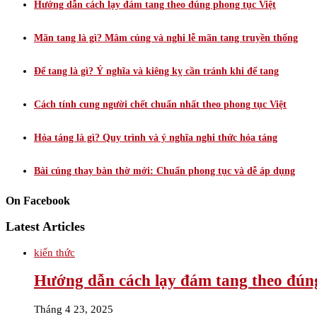
Hướng dẫn cách lạy đám tang theo đúng phong tục Việt
Mãn tang là gì? Mâm cúng và nghi lễ mãn tang truyền thống
Để tang là gì? Ý nghĩa và kiêng kỵ cần tránh khi để tang
Cách tính cung người chết chuẩn nhất theo phong tục Việt
Hỏa táng là gì? Quy trình và ý nghĩa nghi thức hỏa táng
Bài cúng thay bàn thờ mới: Chuẩn phong tục và dễ áp dụng
On Facebook
Latest Articles
kiến thức
Hướng dẫn cách lạy đám tang theo đúng
Tháng 4 23, 2025