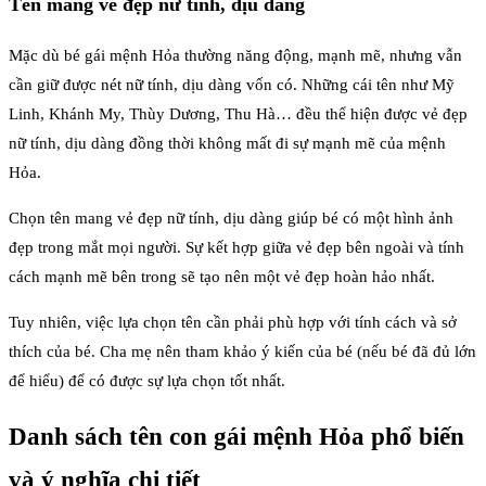
Tên mang vẻ đẹp nữ tính, dịu dàng
Mặc dù bé gái mệnh Hỏa thường năng động, mạnh mẽ, nhưng vẫn
cần giữ được nét nữ tính, dịu dàng vốn có. Những cái tên như Mỹ
Linh, Khánh My, Thùy Dương, Thu Hà… đều thể hiện được vẻ đẹp
nữ tính, dịu dàng đồng thời không mất đi sự mạnh mẽ của mệnh
Hỏa.
Chọn tên mang vẻ đẹp nữ tính, dịu dàng giúp bé có một hình ảnh
đẹp trong mắt mọi người. Sự kết hợp giữa vẻ đẹp bên ngoài và tính
cách mạnh mẽ bên trong sẽ tạo nên một vẻ đẹp hoàn hảo nhất.
Tuy nhiên, việc lựa chọn tên cần phải phù hợp với tính cách và sở
thích của bé. Cha mẹ nên tham khảo ý kiến của bé (nếu bé đã đủ lớn
để hiểu) để có được sự lựa chọn tốt nhất.
Danh sách tên con gái mệnh Hỏa phổ biến
và ý nghĩa chi tiết