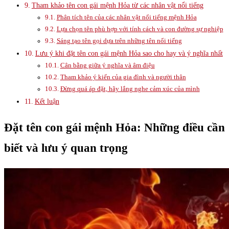
Tham khảo tên con gái mệnh Hỏa từ các nhân vật nổi tiếng
Phân tích tên của các nhân vật nổi tiếng mệnh Hỏa
Lựa chọn tên phù hợp với tính cách và con đường sự nghiệp
Sáng tạo tên gọi dựa trên những tên nổi tiếng
Lưu ý khi đặt tên con gái mệnh Hỏa sao cho hay và ý nghĩa nhất
Cân bằng giữa ý nghĩa và âm điệu
Tham khảo ý kiến của gia đình và người thân
Đừng quá áp đặt, hãy lắng nghe cảm xúc của mình
Kết luận
Đặt tên con gái mệnh Hỏa: Những điều cần
biết và lưu ý quan trọng