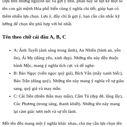
Dựa trên những nguyên tắc và gợi ý trên, phần này sẽ liệt kê một số
tên con gái mệnh Hỏa phổ biến cùng ý nghĩa chi tiết, giúp bạn có
thêm nhiều lựa chọn. Lưu ý, đây chỉ là gợi ý, bạn cần cân nhắc kỹ
lưỡng để chọn tên phù hợp với bé nhất.
Tên theo chữ cái đầu A, B, C
A: Ánh Tuyết (ánh sáng trong lành), An Nhiên (bình an, yên
ổn), Ái My (đáng yêu, xinh đẹp). Những tên này đều thuộc
hành Mộc, mang ý nghĩa tích cực và dễ nghe.
B: Bảo Ngọc (viên ngọc quý giá), Bích Vân (mây xanh biếc),
Bảo Trân (đáng quý). Những tên này mang ý nghĩa về sự giàu
sang, quý giá và may mắn.
C: Cát Tiên (thiên thần may mắn), Cẩm Tú (đẹp đẽ, lộng lẫy),
Cúc Phương (trong sáng, thanh khiết). Những tên này mang
lại cảm giác tươi mới và sự tốt lành.
Mỗi tên đều mang một ý nghĩa khác nhau, cha mẹ cần lựa chọn tên