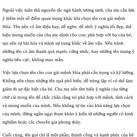
Ngoài việc tuân thủ nguyên tắc ngũ hành tương sinh, cha mẹ cần lưu
ý thêm một số điểm quan trọng khác khi chọn tên con gái mệnh
Hỏa. Tên nên có âm điệu hay, dễ nghe, dễ nhớ; ý nghĩa tốt đẹp, thể
hiện mong muốn của cha mẹ dành cho con; phù hợp với họ của bé,
tạo nên sự hài hòa và tránh sự xung khắc về âm vận. Nên tránh
những tên có âm thanh quá mạnh, cứng nhắc, hay những tên mang ý
nghĩa tiêu cực, không may mắn.
Việc lựa chọn tên cho con gái mệnh Hỏa phải cẩn trọng và kỹ lưỡng.
Không nên chọn những tên quá phổ biến, dễ trùng lặp vì có thể làm
giảm đi sự đặc biệt của bé. Cha mẹ nên tìm hiểu ý nghĩa của từng
chữ cái trong tên để chắc chắn rằng nó phù hợp với mệnh, tính cách
và mong muốn của mình. Nếu không tự tin vào khả năng lựa chọn
của mình, đừng ngần ngại tham khảo ý kiến từ những người có kinh
nghiệm hoặc các chuyên gia phong thủy.
Cuối cùng, tên gọi chỉ là một phần, thành công và hạnh phúc của bé