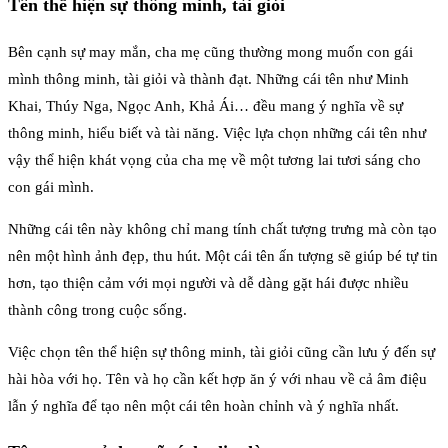
Tên thể hiện sự thông minh, tài giỏi
Bên cạnh sự may mắn, cha mẹ cũng thường mong muốn con gái
mình thông minh, tài giỏi và thành đạt. Những cái tên như Minh
Khai, Thúy Nga, Ngọc Anh, Khả Ái… đều mang ý nghĩa về sự
thông minh, hiểu biết và tài năng. Việc lựa chọn những cái tên như
vậy thể hiện khát vọng của cha mẹ về một tương lai tươi sáng cho
con gái mình.
Những cái tên này không chỉ mang tính chất tượng trưng mà còn tạo
nên một hình ảnh đẹp, thu hút. Một cái tên ấn tượng sẽ giúp bé tự tin
hơn, tạo thiện cảm với mọi người và dễ dàng gặt hái được nhiều
thành công trong cuộc sống.
Việc chọn tên thể hiện sự thông minh, tài giỏi cũng cần lưu ý đến sự
hài hòa với họ. Tên và họ cần kết hợp ăn ý với nhau về cả âm điệu
lẫn ý nghĩa để tạo nên một cái tên hoàn chỉnh và ý nghĩa nhất.