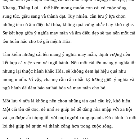
Khang, Thắng Lợi… thể hiện mong muốn con cái có cuộc sống
sung túc, giàu sang và thành đạt. Tuy nhiên, cần lưu ý lựa chọn
những tên có âm điệu hài hòa, không quá cứng nhắc hay khó nghe.
Sự kết hợp giữa ý nghĩa may mắn và âm điệu đẹp sẽ tạo nên một cái
tên hoàn hảo cho bé gái mệnh Hỏa.
Tìm kiếm những cái tên mang ý nghĩa may mắn, thịnh vượng nên
kết hợp cả việc xem xét ngũ hành. Nếu một cái tên mang ý nghĩa tốt
nhưng lại thuộc hành khắc Hỏa, sẽ không đem lại hiệu quả như
mong muốn. Vì vậy, cha mẹ cần cân nhắc kỹ lưỡng giữa ý nghĩa và
ngũ hành để đảm bảo sự hài hòa và may mắn cho bé.
Một lưu ý nữa là không nên chọn những tên quá cầu kỳ, khó hiểu.
Một cái tên dễ đọc, dễ nhớ sẽ giúp bé dễ dàng hòa nhập với xã hội
và tạo được ấn tượng tốt với mọi người xung quanh. Đó chính là một
lợi thế giúp bé tự tin và thành công hơn trong cuộc sống.