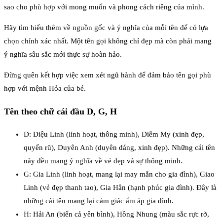
sao cho phù hợp với mong muốn và phong cách riêng của mình.
Hãy tìm hiểu thêm về nguồn gốc và ý nghĩa của mỗi tên để có lựa
chọn chính xác nhất. Một tên gọi không chỉ đẹp mà còn phải mang
ý nghĩa sâu sắc mới thực sự hoàn hảo.
Đừng quên kết hợp việc xem xét ngũ hành để đảm bảo tên gọi phù
hợp với mệnh Hỏa của bé.
Tên theo chữ cái đầu D, G, H
D: Diệu Linh (linh hoạt, thông minh), Diễm My (xinh đẹp,
quyến rũ), Duyên Anh (duyên dáng, xinh đẹp). Những cái tên
này đều mang ý nghĩa về vẻ đẹp và sự thông minh.
G: Gia Linh (linh hoạt, mang lại may mắn cho gia đình), Giao
Linh (vẻ đẹp thanh tao), Gia Hân (hạnh phúc gia đình). Đây là
những cái tên mang lại cảm giác ấm áp gia đình.
H: Hải An (biển cả yên bình), Hồng Nhung (màu sắc rực rỡ,