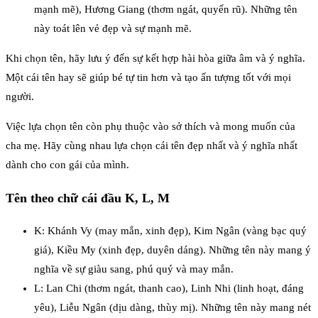
mạnh mẽ), Hương Giang (thơm ngát, quyến rũ). Những tên
này toát lên vẻ đẹp và sự mạnh mẽ.
Khi chọn tên, hãy lưu ý đến sự kết hợp hài hòa giữa âm và ý nghĩa.
Một cái tên hay sẽ giúp bé tự tin hơn và tạo ấn tượng tốt với mọi
người.
Việc lựa chọn tên còn phụ thuộc vào sở thích và mong muốn của
cha mẹ. Hãy cùng nhau lựa chọn cái tên đẹp nhất và ý nghĩa nhất
dành cho con gái của mình.
Tên theo chữ cái đầu K, L, M
K: Khánh Vy (may mắn, xinh đẹp), Kim Ngân (vàng bạc quý
giá), Kiều My (xinh đẹp, duyên dáng). Những tên này mang ý
nghĩa về sự giàu sang, phú quý và may mắn.
L: Lan Chi (thơm ngát, thanh cao), Linh Nhi (linh hoạt, đáng
yêu), Liễu Ngân (dịu dàng, thùy mị). Những tên này mang nét