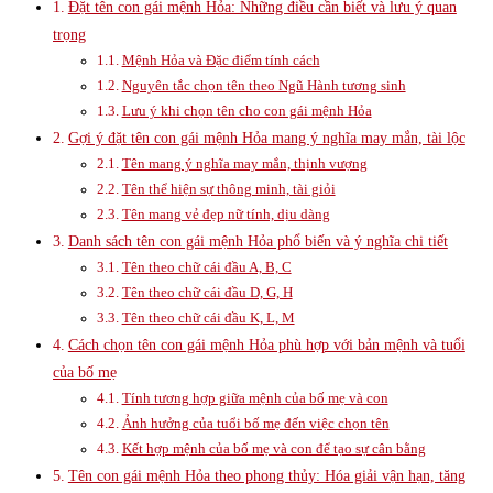
Đặt tên con gái mệnh Hỏa: Những điều cần biết và lưu ý quan
trọng
Mệnh Hỏa và Đặc điểm tính cách
Nguyên tắc chọn tên theo Ngũ Hành tương sinh
Lưu ý khi chọn tên cho con gái mệnh Hỏa
Gợi ý đặt tên con gái mệnh Hỏa mang ý nghĩa may mắn, tài lộc
Tên mang ý nghĩa may mắn, thịnh vượng
Tên thể hiện sự thông minh, tài giỏi
Tên mang vẻ đẹp nữ tính, dịu dàng
Danh sách tên con gái mệnh Hỏa phổ biến và ý nghĩa chi tiết
Tên theo chữ cái đầu A, B, C
Tên theo chữ cái đầu D, G, H
Tên theo chữ cái đầu K, L, M
Cách chọn tên con gái mệnh Hỏa phù hợp với bản mệnh và tuổi
của bố mẹ
Tính tương hợp giữa mệnh của bố mẹ và con
Ảnh hưởng của tuổi bố mẹ đến việc chọn tên
Kết hợp mệnh của bố mẹ và con để tạo sự cân bằng
Tên con gái mệnh Hỏa theo phong thủy: Hóa giải vận hạn, tăng