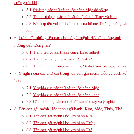
cường cát khí
Sử dụng các chữ cái thuộc hành Mộc để bổ trợ
Tránh sử dụng các chữ cái thuộc hành Thủy và Kim
Kết hợp tên với tuổi và mệnh của bố mẹ để tăng cường cát
khí
Tránh đặt những tên nào cho bé gái mệnh Hỏa để không ảnh
hưởng đến tương lai?
Tránh tên có âm thanh cứng, khắc nghiệt
Tránh tên có ý nghĩa tiêu cực, bất lợi
Tránh đặt tên trùng với tên người đã khuất trong gia đình
Ý nghĩa của các chữ cái trong tên con gái mệnh Hỏa và cách kết
hợp
Ý nghĩa của các chữ cái thuộc hành Mộc
Ý nghĩa của các chữ cái thuộc hành khác
Cách kết hợp các chữ cái để tạo tên hay và ý nghĩa
Tên con gái mệnh Hỏa theo ngũ hành: Kim, Mộc, Thủy, Thổ
Tên con gái mệnh Hỏa với hành Kim
Tên con gái mệnh Hỏa với hành Thủy
Tên con gái mệnh Hỏa với hành Thổ