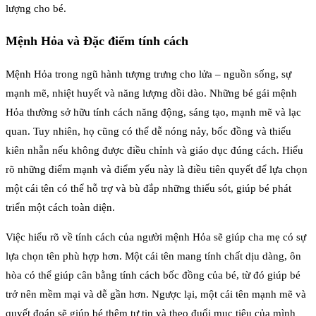
lượng cho bé.
Mệnh Hỏa và Đặc điểm tính cách
Mệnh Hỏa trong ngũ hành tượng trưng cho lửa – nguồn sống, sự
mạnh mẽ, nhiệt huyết và năng lượng dồi dào. Những bé gái mệnh
Hỏa thường sở hữu tính cách năng động, sáng tạo, mạnh mẽ và lạc
quan. Tuy nhiên, họ cũng có thể dễ nóng nảy, bốc đồng và thiếu
kiên nhẫn nếu không được điều chỉnh và giáo dục đúng cách. Hiểu
rõ những điểm mạnh và điểm yếu này là điều tiên quyết để lựa chọn
một cái tên có thể hỗ trợ và bù đắp những thiếu sót, giúp bé phát
triển một cách toàn diện.
Việc hiểu rõ về tính cách của người mệnh Hỏa sẽ giúp cha mẹ có sự
lựa chọn tên phù hợp hơn. Một cái tên mang tính chất dịu dàng, ôn
hòa có thể giúp cân bằng tính cách bốc đồng của bé, từ đó giúp bé
trở nên mềm mại và dễ gần hơn. Ngược lại, một cái tên mạnh mẽ và
quyết đoán sẽ giúp bé thêm tự tin và theo đuổi mục tiêu của mình