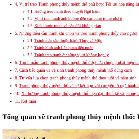
Vị trí treo Tranh phong thủy mệnh thổ phù hợp: Tối ưu hóa năng l
Hướng treo tranh theo thuyết Ngũ hành
Vị trí treo tranh ảnh hưởng đến các cung trong nhà ở
Kích thước tranh và cân đối không gian
Những điều cần tránh khi chọn và treo tranh phong thủy cho người
Tránh màu sắc thuộc hành Thủy và Mộc
Tránh hình ảnh liên quan đến nước
Tránh treo tranh ở những vị trí không hợp lý
Top 5 mẫu tranh phong thủy mệnh thổ được ưa chuộng nhất hiện n
Cách bảo quản và vệ sinh tranh phong thủy mệnh thổ đúng cách
Tư vấn lựa chọn tranh phong thủy mệnh thổ theo tuổi và năm sinh
Tranh phong thủy mệnh thổ và sự kết hợp với các yếu tố ngũ hành 
Xu hướng tranh phong thủy mệnh thổ hiện đại: thiết kế và phong 
Kết luận
Tổng quan về tranh phong thủy mệnh thổ: 