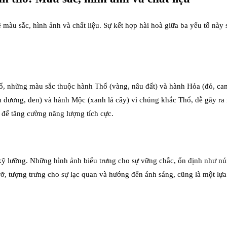
ề màu sắc, hình ảnh và chất liệu. Sự kết hợp hài hoà giữa ba yếu tố nà
ổ, những màu sắc thuộc hành Thổ (vàng, nâu đất) và hành Hỏa (đỏ, cam
 dương, đen) và hành Mộc (xanh lá cây) vì chúng khắc Thổ, dễ gây r
 để tăng cường năng lượng tích cực.
ỹ lưỡng. Những hình ảnh biểu trưng cho sự vững chắc, ổn định như núi
, tượng trưng cho sự lạc quan và hướng đến ánh sáng, cũng là một lựa 