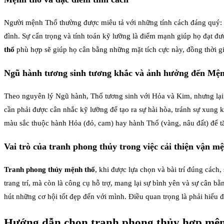
Người mệnh Thổ thường được miêu tả với những tính cách đáng quý: sự 
đình. Sự cẩn trọng và tính toán kỹ lưỡng là điểm mạnh giúp họ đạt đ
thổ
phù hợp sẽ giúp họ cân bằng những mặt tích cực này, đồng thời g
Ngũ hành tương sinh tương khắc và ảnh hưởng đến Mệ
Theo nguyên lý Ngũ hành, Thổ tương sinh với Hỏa và Kim, nhưng lại
cần phải được cân nhắc kỹ lưỡng để tạo ra sự hài hòa, tránh sự xung
màu sắc thuộc hành Hỏa (đỏ, cam) hay hành Thổ (vàng, nâu đất) để tă
Vai trò của tranh phong thủy trong việc cải thiện vận 
Tranh phong thủy mệnh thổ
, khi được lựa chọn và bài trí đúng cách
trang trí, mà còn là công cụ hỗ trợ, mang lại sự bình yên và sự cân b
hút những cơ hội tốt đẹp đến với mình. Điều quan trọng là phải hiểu 
Hướng dẫn chọn tranh phong thủy hợp mệnh 