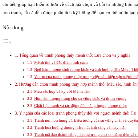
chi tiết, giúp bạn hiểu rõ hơn về cách lựa chọn và bài trí những bức 
treo tranh, tất cả đều được phân tích kỹ lưỡng để bạn có thể tự tin t
Nội dung
Tổng quan về tranh phong thủy mệnh thổ: Lựa chọn và ý nghĩa
Mệnh thổ và đặc điểm tính cách
Ngũ hành tương sinh tương khắc và ảnh hưởng đến Mệnh Th
Vai trò của tranh phong thủy trong việc cải thiện vận mệnh m
Hướng dẫn chọn tranh phong thủy hợp mệnh thổ: Màu sắc, hình ảnh 
Màu sắc hợp và kỵ với Mệnh Thổ
Hình ảnh tượng trưng cho sự vững chắc và thịnh vượng
Chất liệu tranh và tác động đến năng lượng phong thủy
Ý nghĩa của các loại tranh phong thủy đối với người mệnh thổ: Tài 
Tranh núi non hùng vĩ: Biểu tượng của sự vững chãi và quyền
Tranh hoa hướng dương: Thu hút ánh sáng và may mắn
Tranh mã đáo thành công: Tượng trưng cho sự thăng tiến và 