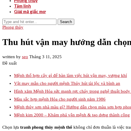
Phong thủy
Tâm linh
Giải mã giấc mơ
Search
Phong thủy
Thu hút vận may hướng dẫn chọn
written by
seo
Tháng 3 11, 2025
Đề xuất
Mệnh thổ hợp cây gì để bàn làm việc hút vận may, vượng khí
Vật may mắn cho người mệnh Thủy hút tài lộc và bình an
Hình xăm Mệnh Hỏa sức mạnh rực cháy trong nghệ thuật body 
Màu sắc hợp mệnh Hỏa cho người sinh năm 1986
Mệnh thủy sơn nhà màu gì? Hướng dẫn chọn màu sơn hợp phong
Mệnh kim 2000 – Khám phá vận mệnh & tạo dựng thành công
Chọn lựa
tranh phong thủy mệnh thổ
không chỉ đơn thuần là việc tra