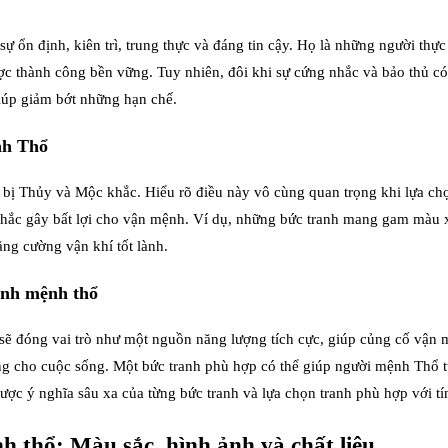
ổn định, kiên trì, trung thực và đáng tin cậy. Họ là những người thực 
ược thành công bền vững. Tuy nhiên, đôi khi sự cứng nhắc và bảo thủ c
iúp giảm bớt những hạn chế.
nh Thổ
 bị Thủy và Mộc khắc. Hiểu rõ điều này vô cùng quan trọng khi lựa c
 khắc gây bất lợi cho vận mệnh. Ví dụ, những bức tranh mang gam màu 
ng cường vận khí tốt lành.
mệnh mệnh thổ
, sẽ đóng vai trò như một nguồn năng lượng tích cực, giúp củng cố vận
ằng cho cuộc sống. Một bức tranh phù hợp có thể giúp người mệnh Thổ tự
được ý nghĩa sâu xa của từng bức tranh và lựa chọn tranh phù hợp với 
thổ: Màu sắc, hình ảnh và chất liệu