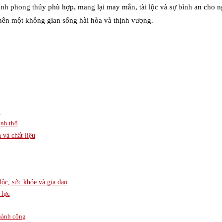
tranh phong thủy phù hợp, mang lại may mắn, tài lộc và sự bình an cho n
ạo nên một không gian sống hài hòa và thịnh vượng.
ổ
ệnh thổ
và chất liệu
lộc, sức khỏe và gia đạo
 lực
thành công