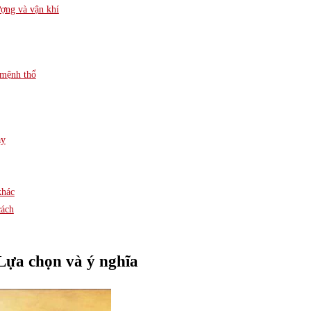
ượng và vận khí
 mệnh thổ
ay
khác
cách
Lựa chọn và ý nghĩa