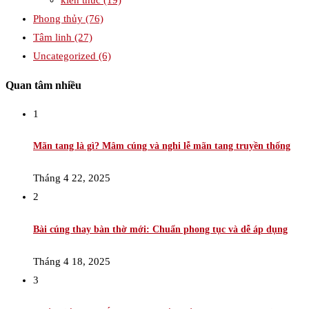
kiến thức
(19)
Phong thủy
(76)
Tâm linh
(27)
Uncategorized
(6)
Quan tâm nhiều
1
Mãn tang là gì? Mâm cúng và nghi lễ mãn tang truyền thống
Tháng 4 22, 2025
2
Bài cúng thay bàn thờ mới: Chuẩn phong tục và dễ áp dụng
Tháng 4 18, 2025
3