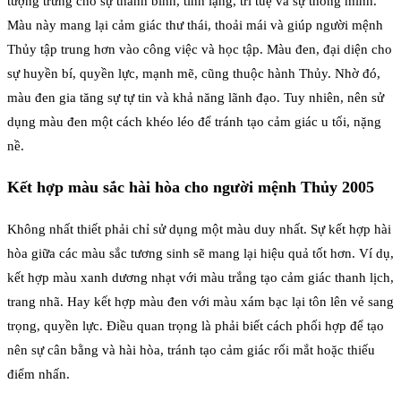
tượng trưng cho sự thanh bình, tĩnh lặng, trí tuệ và sự thông minh.
Màu này mang lại cảm giác thư thái, thoải mái và giúp người mệnh
Thủy tập trung hơn vào công việc và học tập. Màu đen, đại diện cho
sự huyền bí, quyền lực, mạnh mẽ, cũng thuộc hành Thủy. Nhờ đó,
màu đen gia tăng sự tự tin và khả năng lãnh đạo. Tuy nhiên, nên sử
dụng màu đen một cách khéo léo để tránh tạo cảm giác u tối, nặng
nề.
Kết hợp màu sắc hài hòa cho người mệnh Thủy 2005
Không nhất thiết phải chỉ sử dụng một màu duy nhất. Sự kết hợp hài
hòa giữa các màu sắc tương sinh sẽ mang lại hiệu quả tốt hơn. Ví dụ,
kết hợp màu xanh dương nhạt với màu trắng tạo cảm giác thanh lịch,
trang nhã. Hay kết hợp màu đen với màu xám bạc lại tôn lên vẻ sang
trọng, quyền lực. Điều quan trọng là phải biết cách phối hợp để tạo
nên sự cân bằng và hài hòa, tránh tạo cảm giác rối mắt hoặc thiếu
điểm nhấn.