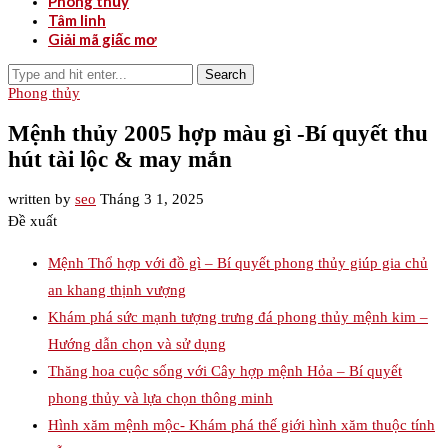
Phong thủy
Tâm linh
Giải mã giấc mơ
Search
Phong thủy
Mệnh thủy 2005 hợp màu gì -Bí quyết thu
hút tài lộc & may mắn
written by
seo
Tháng 3 1, 2025
Đề xuất
Mệnh Thổ hợp với đồ gì – Bí quyết phong thủy giúp gia chủ
an khang thịnh vượng
Khám phá sức mạnh tượng trưng đá phong thủy mệnh kim –
Hướng dẫn chọn và sử dụng
Thăng hoa cuộc sống với Cây hợp mệnh Hỏa – Bí quyết
phong thủy và lựa chọn thông minh
Hình xăm mệnh mộc- Khám phá thế giới hình xăm thuộc tính