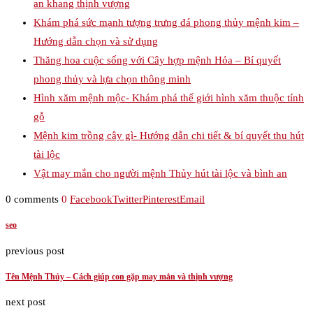
an khang thịnh vượng
Khám phá sức mạnh tượng trưng đá phong thủy mệnh kim –
Hướng dẫn chọn và sử dụng
Thăng hoa cuộc sống với Cây hợp mệnh Hỏa – Bí quyết
phong thủy và lựa chọn thông minh
Hình xăm mệnh mộc- Khám phá thế giới hình xăm thuộc tính
gỗ
Mệnh kim trồng cây gì- Hướng dẫn chi tiết & bí quyết thu hút
tài lộc
Vật may mắn cho người mệnh Thủy hút tài lộc và bình an
0 comments
0
Facebook
Twitter
Pinterest
Email
seo
previous post
Tên Mệnh Thủy – Cách giúp con gặp may mắn và thịnh vượng
next post