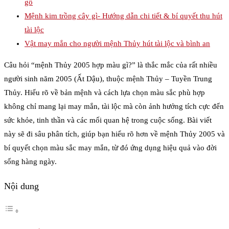
gỗ
Mệnh kim trồng cây gì- Hướng dẫn chi tiết & bí quyết thu hút
tài lộc
Vật may mắn cho người mệnh Thủy hút tài lộc và bình an
Câu hỏi “mệnh Thủy 2005 hợp màu gì?” là thắc mắc của rất nhiều
người sinh năm 2005 (Ất Dậu), thuộc mệnh Thủy – Tuyền Trung
Thủy. Hiểu rõ về bản mệnh và cách lựa chọn màu sắc phù hợp
không chỉ mang lại may mắn, tài lộc mà còn ảnh hưởng tích cực đến
sức khỏe, tinh thần và các mối quan hệ trong cuộc sống. Bài viết
này sẽ đi sâu phân tích, giúp bạn hiểu rõ hơn về mệnh Thủy 2005 và
bí quyết chọn màu sắc may mắn, từ đó ứng dụng hiệu quả vào đời
sống hàng ngày.
Nội dung