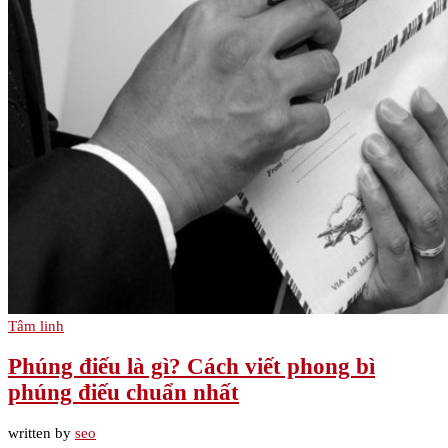
Tâm linh
Phúng điếu là gì? Cách viết phong bì
phúng điếu chuẩn nhất
written by
seo