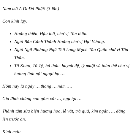
Nam mô A Di Đà Phật! (3 lần)
Con kính lạy:
Hoàng thiên, Hậu thổ, chư vị Tôn thần.
Ngài Bản Cảnh Thành Hoàng chư vị Đại Vương.
Ngài Ngũ Phương Ngũ Thổ Long Mạch Táo Quân chư vị Tôn
Thần.
Tổ Khảo, Tổ Tỷ, bá thúc, huynh đệ, tỷ muội và toàn thể chư vị
hương linh nội ngoại họ …
Hôm nay là ngày … tháng … năm …,
Gia đình chúng con gồm có: …, ngụ tại …
Thành tâm sửa biện hương hoa, lễ vật, trà quả, kim ngân, … dâng
lên trước án.
Kính mời: