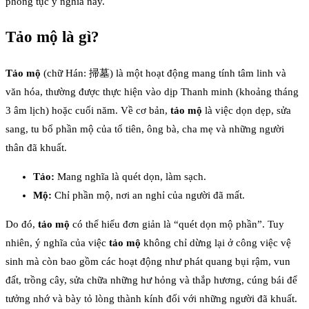
phong tục ý nghĩa này.
Tảo mộ là gì?
Tảo mộ
(chữ Hán: 掃墓) là một hoạt động mang tính tâm linh và
văn hóa, thường được thực hiện vào dịp Thanh minh (khoảng tháng
3 âm lịch) hoặc cuối năm. Về cơ bản,
tảo mộ
là việc dọn dẹp, sửa
sang, tu bổ phần mộ của tổ tiên, ông bà, cha mẹ và những người
thân đã khuất.
Tảo:
Mang nghĩa là quét dọn, làm sạch.
Mộ:
Chỉ phần mộ, nơi an nghỉ của người đã mất.
Do đó,
tảo mộ
có thể hiểu đơn giản là “quét dọn mộ phần”. Tuy
nhiên, ý nghĩa của việc
tảo mộ
không chỉ dừng lại ở công việc vệ
sinh mà còn bao gồm các hoạt động như phát quang bụi rậm, vun
đất, trồng cây, sửa chữa những hư hỏng và thắp hương, cúng bái để
tưởng nhớ và bày tỏ lòng thành kính đối với những người đã khuất.