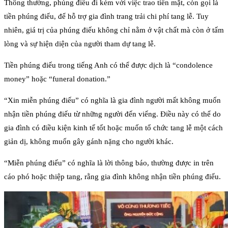
Thông thường, phúng điếu đi kèm với việc trao tiền mặt, còn gọi là
tiền phúng điếu, để hỗ trợ gia đình trang trải chi phí tang lễ. Tuy
nhiên, giá trị của phúng điếu không chỉ nằm ở vật chất mà còn ở tấm
lòng và sự hiện diện của người tham dự tang lễ.
Tiền phúng điếu trong tiếng Anh có thể được dịch là “condolence
money” hoặc “funeral donation.”
“Xin miễn phúng điếu” có nghĩa là gia đình người mất không muốn
nhận tiền phúng điếu từ những người đến viếng. Điều này có thể do
gia đình có điều kiện kinh tế tốt hoặc muốn tổ chức tang lễ một cách
giản dị, không muốn gây gánh nặng cho người khác.
“Miễn phúng điếu” có nghĩa là lời thông báo, thường được in trên
cáo phó hoặc thiệp tang, rằng gia đình không nhận tiền phúng điếu.