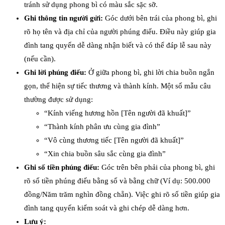
tránh sử dụng phong bì có màu sắc sặc sỡ.
Ghi thông tin người gửi:
Góc dưới bên trái của phong bì, ghi
rõ họ tên và địa chỉ của người phúng điếu. Điều này giúp gia
đình tang quyến dễ dàng nhận biết và có thể đáp lễ sau này
(nếu cần).
Ghi lời phúng điếu:
Ở giữa phong bì, ghi lời chia buồn ngắn
gọn, thể hiện sự tiếc thương và thành kính. Một số mẫu câu
thường được sử dụng:
“Kính viếng hương hồn [Tên người đã khuất]”
“Thành kính phân ưu cùng gia đình”
“Vô cùng thương tiếc [Tên người đã khuất]”
“Xin chia buồn sâu sắc cùng gia đình”
Ghi số tiền phúng điếu:
Góc trên bên phải của phong bì, ghi
rõ số tiền phúng điếu bằng số và bằng chữ (Ví dụ: 500.000
đồng/Năm trăm nghìn đồng chẵn). Việc ghi rõ số tiền giúp gia
đình tang quyến kiểm soát và ghi chép dễ dàng hơn.
Lưu ý: