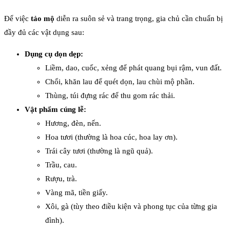
Để việc
tảo mộ
diễn ra suôn sẻ và trang trọng, gia chủ cần chuẩn bị
đầy đủ các vật dụng sau:
Dụng cụ dọn dẹp:
Liềm, dao, cuốc, xẻng để phát quang bụi rậm, vun đất.
Chổi, khăn lau để quét dọn, lau chùi mộ phần.
Thùng, túi đựng rác để thu gom rác thải.
Vật phẩm cúng lễ:
Hương, đèn, nến.
Hoa tươi (thường là hoa cúc, hoa lay ơn).
Trái cây tươi (thường là ngũ quả).
Trầu, cau.
Rượu, trà.
Vàng mã, tiền giấy.
Xôi, gà (tùy theo điều kiện và phong tục của từng gia
đình).