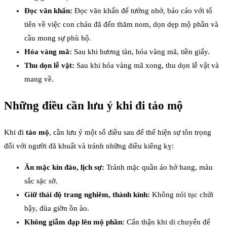
Đọc văn khấn:
Đọc văn khấn để tưởng nhớ, báo cáo với tổ
tiên về việc con cháu đã đến thăm nom, dọn dẹp mộ phần và
cầu mong sự phù hộ.
Hóa vàng mã:
Sau khi hương tàn, hóa vàng mã, tiền giấy.
Thu dọn lễ vật:
Sau khi hóa vàng mã xong, thu dọn lễ vật và
mang về.
Những điều cần lưu ý khi đi tảo mộ
Khi đi
tảo mộ
, cần lưu ý một số điều sau để thể hiện sự tôn trọng
đối với người đã khuất và tránh những điều kiêng kỵ:
Ăn mặc kín đáo, lịch sự:
Tránh mặc quần áo hở hang, màu
sắc sặc sỡ.
Giữ thái độ trang nghiêm, thành kính:
Không nói tục chửi
bậy, đùa giỡn ồn ào.
Không giẫm đạp lên mộ phần:
Cẩn thận khi di chuyển để