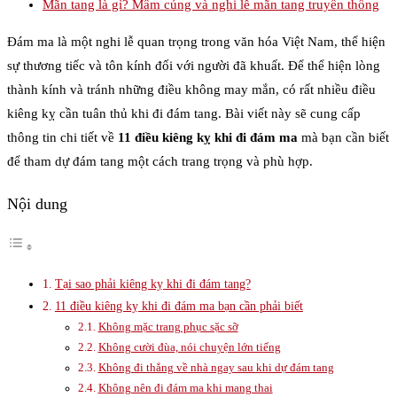
Mãn tang là gì? Mâm cúng và nghi lễ mãn tang truyền thống
Đám ma là một nghi lễ quan trọng trong văn hóa Việt Nam, thể hiện
sự thương tiếc và tôn kính đối với người đã khuất. Để thể hiện lòng
thành kính và tránh những điều không may mắn, có rất nhiều điều
kiêng kỵ cần tuân thủ khi đi đám tang. Bài viết này sẽ cung cấp
thông tin chi tiết về
11 điều kiêng kỵ khi đi đám ma
mà bạn cần biết
để tham dự đám tang một cách trang trọng và phù hợp.
Nội dung
Tại sao phải kiêng kỵ khi đi đám tang?
11 điều kiêng kỵ khi đi đám ma bạn cần phải biết
Không mặc trang phục sặc sỡ
Không cười đùa, nói chuyện lớn tiếng
Không đi thẳng về nhà ngay sau khi dự đám tang
Không nên đi đám ma khi mang thai