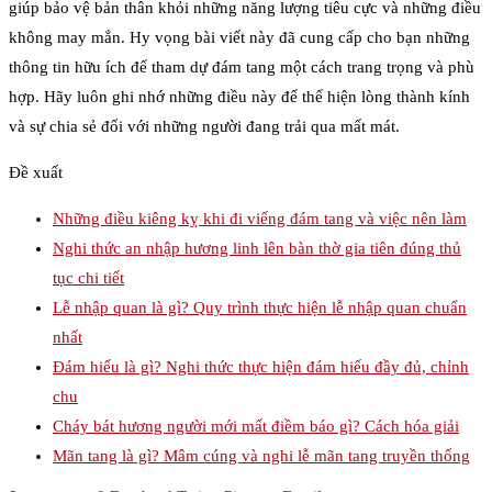
giúp bảo vệ bản thân khỏi những năng lượng tiêu cực và những điều
không may mắn. Hy vọng bài viết này đã cung cấp cho bạn những
thông tin hữu ích để tham dự đám tang một cách trang trọng và phù
hợp. Hãy luôn ghi nhớ những điều này để thể hiện lòng thành kính
và sự chia sẻ đối với những người đang trải qua mất mát.
Đề xuất
Những điều kiêng kỵ khi đi viếng đám tang và việc nên làm
Nghi thức an nhập hương linh lên bàn thờ gia tiên đúng thủ
tục chi tiết
Lễ nhập quan là gì? Quy trình thực hiện lễ nhập quan chuẩn
nhất
Đám hiếu là gì? Nghi thức thực hiện đám hiếu đầy đủ, chỉnh
chu
Cháy bát hương người mới mất điềm báo gì? Cách hóa giải
Mãn tang là gì? Mâm cúng và nghi lễ mãn tang truyền thống