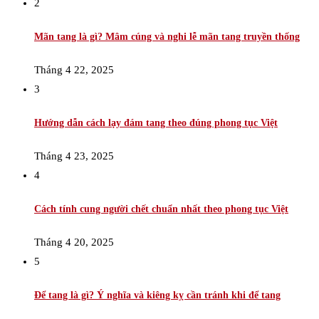
2
Mãn tang là gì? Mâm cúng và nghi lễ mãn tang truyền thống
Tháng 4 22, 2025
3
Hướng dẫn cách lạy đám tang theo đúng phong tục Việt
Tháng 4 23, 2025
4
Cách tính cung người chết chuẩn nhất theo phong tục Việt
Tháng 4 20, 2025
5
Để tang là gì? Ý nghĩa và kiêng kỵ cần tránh khi để tang