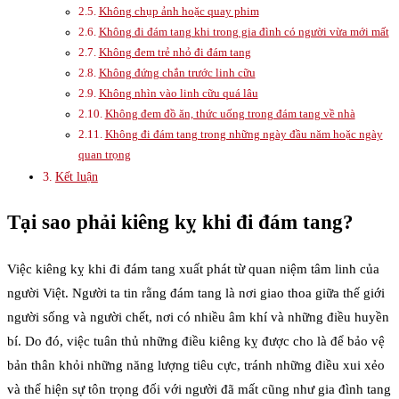
Không chụp ảnh hoặc quay phim
Không đi đám tang khi trong gia đình có người vừa mới mất
Không đem trẻ nhỏ đi đám tang
Không đứng chắn trước linh cữu
Không nhìn vào linh cữu quá lâu
Không đem đồ ăn, thức uống trong đám tang về nhà
Không đi đám tang trong những ngày đầu năm hoặc ngày
quan trọng
Kết luận
Tại sao phải kiêng kỵ khi đi đám tang?
Việc kiêng kỵ khi đi đám tang xuất phát từ quan niệm tâm linh của
người Việt. Người ta tin rằng đám tang là nơi giao thoa giữa thế giới
người sống và người chết, nơi có nhiều âm khí và những điều huyền
bí. Do đó, việc tuân thủ những điều kiêng kỵ được cho là để bảo vệ
bản thân khỏi những năng lượng tiêu cực, tránh những điều xui xẻo
và thể hiện sự tôn trọng đối với người đã mất cũng như gia đình tang