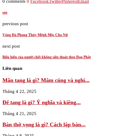
0 comments
0
Facebook
Twitter
Pinterest
Email
seo
previous post
Vòng Đá Phong Thủy Mệnh Mộc Cho Nữ
next post
Biểu hiện của người chết không siêu thoát theo Đạo Phật
Liên quan
Mãn tang là gì? Mâm cúng và nghi...
Tháng 4 22, 2025
Để tang là gì? Ý nghĩa và kiêng...
Tháng 4 21, 2025
Bàn thờ vọng là gì? Cách lập bàn...
Tháng 4 8, 2025