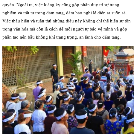
quyến. Ngoài ra, việc kiêng kỵ cũng góp phần duy trì sự trang
nghiêm và trật tự trong đám tang, đảm bảo nghi lễ diễn ra suôn sẻ.
Việc thấu hiểu và tuân thủ những điều này không chỉ thể hiện sự tôn
trọng văn hóa mà còn là cách để mỗi người tự bảo vệ mình và góp
phần tạo nên bầu không khí trang trọng, an lành cho đám tang.