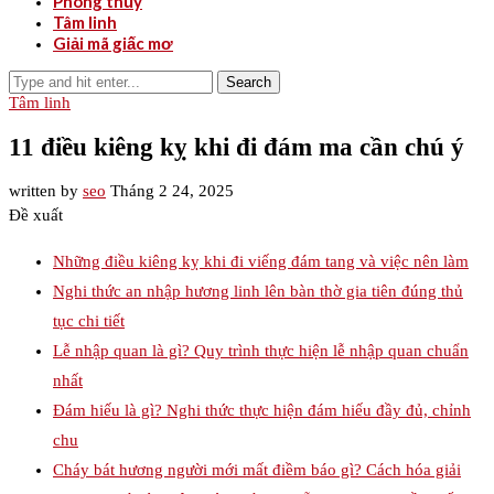
Phong thủy
Tâm linh
Giải mã giấc mơ
Search
Tâm linh
11 điều kiêng kỵ khi đi đám ma cần chú ý
written by
seo
Tháng 2 24, 2025
Đề xuất
Những điều kiêng kỵ khi đi viếng đám tang và việc nên làm
Nghi thức an nhập hương linh lên bàn thờ gia tiên đúng thủ
tục chi tiết
Lễ nhập quan là gì? Quy trình thực hiện lễ nhập quan chuẩn
nhất
Đám hiếu là gì? Nghi thức thực hiện đám hiếu đầy đủ, chỉnh
chu
Cháy bát hương người mới mất điềm báo gì? Cách hóa giải