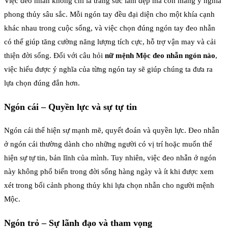
Việc đeo nhẫn không chỉ là trang sức làm đẹp mà còn mang ý nghĩa
phong thủy sâu sắc. Mỗi ngón tay đều đại diện cho một khía cạnh
khác nhau trong cuộc sống, và việc chọn đúng ngón tay đeo nhẫn
có thể giúp tăng cường năng lượng tích cực, hỗ trợ vận may và cải
thiện đời sống. Đối với câu hỏi
nữ mệnh Mộc đeo nhẫn ngón nào
,
việc hiểu được ý nghĩa của từng ngón tay sẽ giúp chúng ta đưa ra
lựa chọn đúng đắn hơn.
Ngón cái – Quyền lực và sự tự tin
Ngón cái thể hiện sự mạnh mẽ, quyết đoán và quyền lực. Đeo nhẫn
ở ngón cái thường dành cho những người có vị trí hoặc muốn thể
hiện sự tự tin, bản lĩnh của mình. Tuy nhiên, việc đeo nhẫn ở ngón
này không phổ biến trong đời sống hàng ngày và ít khi được xem
xét trong bối cảnh phong thủy khi lựa chọn nhẫn cho người mệnh
Mộc.
Ngón trỏ – Sự lãnh đạo và tham vọng