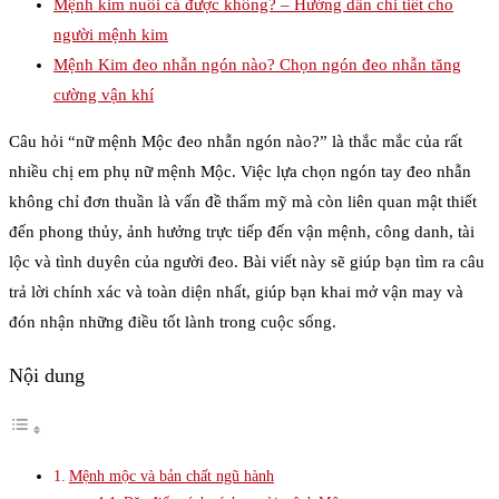
Mệnh kim nuôi cá được không? – Hướng dẫn chi tiết cho
người mệnh kim
Mệnh Kim đeo nhẫn ngón nào? Chọn ngón đeo nhẫn tăng
cường vận khí
Câu hỏi “nữ mệnh Mộc đeo nhẫn ngón nào?” là thắc mắc của rất
nhiều chị em phụ nữ mệnh Mộc. Việc lựa chọn ngón tay đeo nhẫn
không chỉ đơn thuần là vấn đề thẩm mỹ mà còn liên quan mật thiết
đến phong thủy, ảnh hưởng trực tiếp đến vận mệnh, công danh, tài
lộc và tình duyên của người đeo. Bài viết này sẽ giúp bạn tìm ra câu
trả lời chính xác và toàn diện nhất, giúp bạn khai mở vận may và
đón nhận những điều tốt lành trong cuộc sống.
Nội dung
Mệnh mộc và bản chất ngũ hành