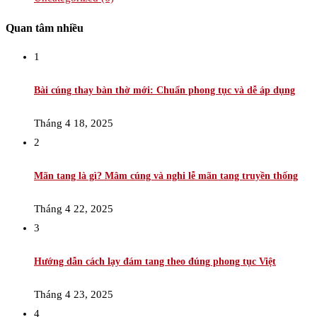
Quan tâm nhiều
1
Bài cúng thay bàn thờ mới: Chuẩn phong tục và dễ áp dụng
Tháng 4 18, 2025
2
Mãn tang là gì? Mâm cúng và nghi lễ mãn tang truyền thống
Tháng 4 22, 2025
3
Hướng dẫn cách lạy đám tang theo đúng phong tục Việt
Tháng 4 23, 2025
4