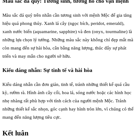
Màu sắc đá quý: Tương sinh, tương hỗ cho vận mệnh
Màu sắc đá quý trên nhẫn cần tương sinh với mệnh Mộc để gia tăng
hiệu quả phong thủy. Xanh lá cây (ngọc bích, peridot, emerald),
xanh nước biển (aquamarine, sapphire) và đen (onyx, tourmaline) là
những lựa chọn lý tưởng. Những màu sắc này không chỉ đẹp mắt mà
còn mang đến sự hài hòa, cân bằng năng lượng, thúc đẩy sự phát
triển và may mắn cho người sở hữu.
Kiểu dáng nhẫn: Sự tinh tế và hài hòa
Kiểu dáng nhẫn cần đơn giản, tinh tế, tránh những thiết kế quá cầu
kỳ, rườm rà. Hình ảnh cây cối, hoa lá, sóng nước hoặc các hình học
nhẹ nhàng rất phù hợp với tính cách của người mệnh Mộc. Tránh
những thiết kế sắc nhọn, góc cạnh hay hình tròn lớn, vì chúng có thể
mang đến năng lượng tiêu cực.
Kết luận