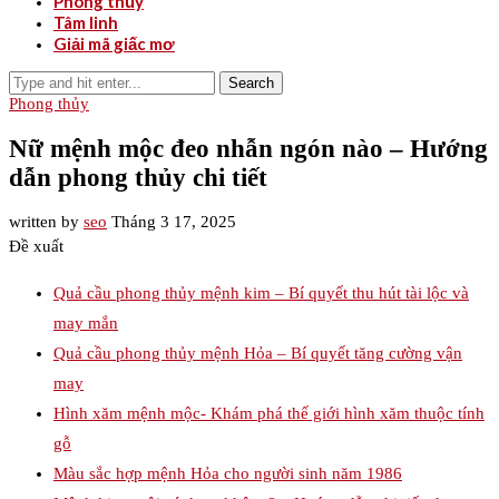
Phong thủy
Tâm linh
Giải mã giấc mơ
Search
Phong thủy
Nữ mệnh mộc đeo nhẫn ngón nào – Hướng
dẫn phong thủy chi tiết
written by
seo
Tháng 3 17, 2025
Đề xuất
Quả cầu phong thủy mệnh kim – Bí quyết thu hút tài lộc và
may mắn
Quả cầu phong thủy mệnh Hỏa – Bí quyết tăng cường vận
may
Hình xăm mệnh mộc- Khám phá thế giới hình xăm thuộc tính
gỗ
Màu sắc hợp mệnh Hỏa cho người sinh năm 1986