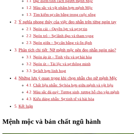
Đặc điểm tính cách người mệnh Mộc
Màu sắc và vật phẩm hợp mệnh Mộc
Tìm kiếm sự cân bằng trong cuộc sống
Ý nghĩa phong thủy của việc đeo nhẫn trên từng ngón tay
Ngón cái – Quyền lực và sự tự tin
Ngón trỏ – Sự lãnh đạo và tham vọng
Ngón giữa – Sự cân bằng và ổn định
Phân tích chi tiết: Nữ mệnh mộc nên đeo nhẫn ngón nào?
Ngón áp út – Tình yêu và sự hài hòa
Ngón út – Tài lộc và sự thông minh
Sự kết hợp linh hoạt
Những lưu ý quan trọng khi chọn nhẫn cho nữ mệnh Mộc
Chất liệu nhẫn: Sự hòa hợp giữa mệnh và vật liệu
Màu sắc đá quý: Tương sinh, tương hỗ cho vận mệnh
Kiểu dáng nhẫn: Sự tinh tế và hài hòa
Kết luận
Mệnh mộc và bản chất ngũ hành