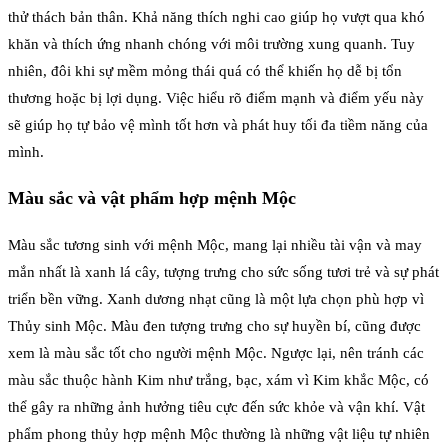
thử thách bản thân. Khả năng thích nghi cao giúp họ vượt qua khó
khăn và thích ứng nhanh chóng với môi trường xung quanh. Tuy
nhiên, đôi khi sự mềm mỏng thái quá có thể khiến họ dễ bị tổn
thương hoặc bị lợi dụng. Việc hiểu rõ điểm mạnh và điểm yếu này
sẽ giúp họ tự bảo vệ mình tốt hơn và phát huy tối đa tiềm năng của
mình.
Màu sắc và vật phẩm hợp mệnh Mộc
Màu sắc tương sinh với mệnh Mộc, mang lại nhiều tài vận và may
mắn nhất là xanh lá cây, tượng trưng cho sức sống tươi trẻ và sự phát
triển bền vững. Xanh dương nhạt cũng là một lựa chọn phù hợp vì
Thủy sinh Mộc. Màu đen tượng trưng cho sự huyền bí, cũng được
xem là màu sắc tốt cho người mệnh Mộc. Ngược lại, nên tránh các
màu sắc thuộc hành Kim như trắng, bạc, xám vì Kim khắc Mộc, có
thể gây ra những ảnh hưởng tiêu cực đến sức khỏe và vận khí. Vật
phẩm phong thủy hợp mệnh Mộc thường là những vật liệu tự nhiên