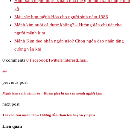
Hình xăm mệnh mộc- Khám phá thế giới hình xăm thuộc tính
gỗ
Màu sắc hợp mệnh Hỏa cho người sinh năm 1986
Mệnh kim nuôi cá được không? – Hướng dẫn chi tiết cho
người mệnh kim
Mệnh Kim đeo nhẫn ngón nào? Chọn ngón đeo nhẫn tăng
cường vận khí
0 comments
0
Facebook
Twitter
Pinterest
Email
seo
previous post
Mệnh kim sinh năm nào – Khám phá bí ẩn vận mệnh người kim
next post
Tên con trai mệnh thổ – Hướng dẫn chọn tên hay và ý nghĩa
Liên quan