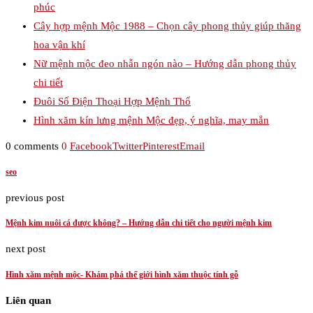
phúc
Cây hợp mệnh Mộc 1988 – Chọn cây phong thủy giúp thăng
hoa vận khí
Nữ mệnh mộc đeo nhẫn ngón nào – Hướng dẫn phong thủy
chi tiết
Đuôi Số Điện Thoại Hợp Mệnh Thổ
Hình xăm kín lưng mệnh Mộc đẹp, ý nghĩa, may mắn
0 comments
0
Facebook
Twitter
Pinterest
Email
seo
previous post
Mệnh kim nuôi cá được không? – Hướng dẫn chi tiết cho người mệnh kim
next post
Hình xăm mệnh mộc- Khám phá thế giới hình xăm thuộc tính gỗ
Liên quan