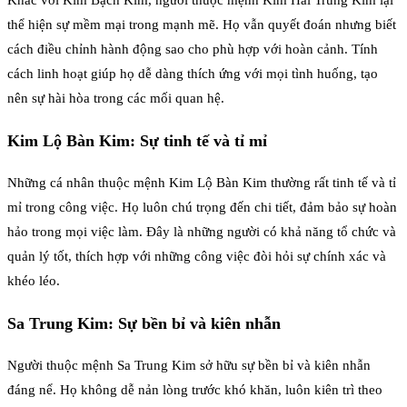
Khác với Kim Bạch Kim, người thuộc mệnh Kim Hải Trung Kim lại
thể hiện sự mềm mại trong mạnh mẽ. Họ vẫn quyết đoán nhưng biết
cách điều chỉnh hành động sao cho phù hợp với hoàn cảnh. Tính
cách linh hoạt giúp họ dễ dàng thích ứng với mọi tình huống, tạo
nên sự hài hòa trong các mối quan hệ.
Kim Lộ Bàn Kim: Sự tinh tế và tỉ mỉ
Những cá nhân thuộc mệnh Kim Lộ Bàn Kim thường rất tinh tế và tỉ
mỉ trong công việc. Họ luôn chú trọng đến chi tiết, đảm bảo sự hoàn
hảo trong mọi việc làm. Đây là những người có khả năng tổ chức và
quản lý tốt, thích hợp với những công việc đòi hỏi sự chính xác và
khéo léo.
Sa Trung Kim: Sự bền bỉ và kiên nhẫn
Người thuộc mệnh Sa Trung Kim sở hữu sự bền bỉ và kiên nhẫn
đáng nể. Họ không dễ nản lòng trước khó khăn, luôn kiên trì theo