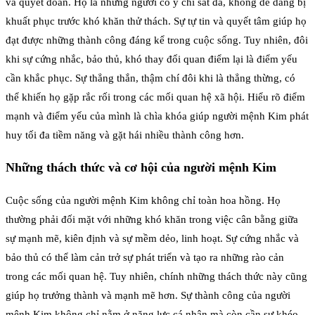
và quyết đoán. Họ là những người có ý chí sắt đá, không dễ dàng bị
khuất phục trước khó khăn thử thách. Sự tự tin và quyết tâm giúp họ
đạt được những thành công đáng kể trong cuộc sống. Tuy nhiên, đôi
khi sự cứng nhắc, bảo thủ, khó thay đổi quan điểm lại là điểm yếu
cần khắc phục. Sự thẳng thắn, thậm chí đôi khi là thẳng thừng, có
thể khiến họ gặp rắc rối trong các mối quan hệ xã hội. Hiểu rõ điểm
mạnh và điểm yếu của mình là chìa khóa giúp người mệnh Kim phát
huy tối đa tiềm năng và gặt hái nhiều thành công hơn.
Những thách thức và cơ hội của người mệnh Kim
Cuộc sống của người mệnh Kim không chỉ toàn hoa hồng. Họ
thường phải đối mặt với những khó khăn trong việc cân bằng giữa
sự mạnh mẽ, kiên định và sự mềm dẻo, linh hoạt. Sự cứng nhắc và
bảo thủ có thể làm cản trở sự phát triển và tạo ra những rào cản
trong các mối quan hệ. Tuy nhiên, chính những thách thức này cũng
giúp họ trưởng thành và mạnh mẽ hơn. Sự thành công của người
mệnh Kim không chỉ nằm ở năng lực cá nhân mà còn cần sự khéo