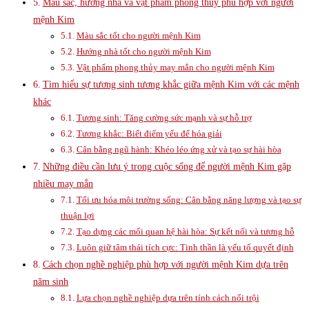
Màu sắc, hướng nhà và vật phẩm phong thủy phù hợp với người
mệnh Kim
Màu sắc tốt cho người mệnh Kim
Hướng nhà tốt cho người mệnh Kim
Vật phẩm phong thủy may mắn cho người mệnh Kim
Tìm hiểu sự tương sinh tương khắc giữa mệnh Kim với các mệnh
khác
Tương sinh: Tăng cường sức mạnh và sự hỗ trợ
Tương khắc: Biết điểm yếu để hóa giải
Cân bằng ngũ hành: Khéo léo ứng xử và tạo sự hài hòa
Những điều cần lưu ý trong cuộc sống để người mệnh Kim gặp
nhiều may mắn
Tối ưu hóa môi trường sống: Cân bằng năng lượng và tạo sự
thuận lợi
Tạo dựng các mối quan hệ hài hòa: Sự kết nối và tương hỗ
Luôn giữ tâm thái tích cực: Tinh thần là yếu tố quyết định
Cách chọn nghề nghiệp phù hợp với người mệnh Kim dựa trên
năm sinh
Lựa chọn nghề nghiệp dựa trên tính cách nổi trội