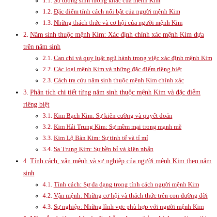
Sự tương sinh tương khắc của mệnh Kim
Đặc điểm tính cách nổi bật của người mệnh Kim
Những thách thức và cơ hội của người mệnh Kim
Năm sinh thuộc mệnh Kim: Xác định chính xác mệnh Kim dựa
trên năm sinh
Can chi và quy luật ngũ hành trong việc xác định mệnh Kim
Các loại mệnh Kim và những đặc điểm riêng biệt
Cách tra cứu năm sinh thuộc mệnh Kim chính xác
Phân tích chi tiết từng năm sinh thuộc mệnh Kim và đặc điểm
riêng biệt
Kim Bạch Kim: Sự kiên cường và quyết đoán
Kim Hải Trung Kim: Sự mềm mại trong mạnh mẽ
Kim Lộ Bàn Kim: Sự tinh tế và tỉ mỉ
Sa Trung Kim: Sự bền bỉ và kiên nhẫn
Tính cách, vận mệnh và sự nghiệp của người mệnh Kim theo năm
sinh
Tính cách: Sự đa dạng trong tính cách người mệnh Kim
Vận mệnh: Những cơ hội và thách thức trên con đường đời
Sự nghiệp: Những lĩnh vực phù hợp với người mệnh Kim