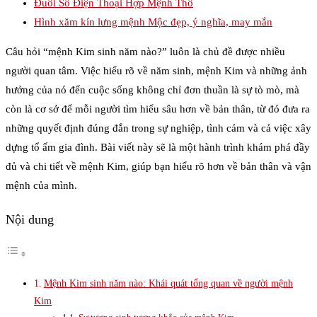
Đuôi Số Điện Thoại Hợp Mệnh Thổ
Hình xăm kín lưng mệnh Mộc đẹp, ý nghĩa, may mắn
Câu hỏi “mệnh Kim sinh năm nào?” luôn là chủ đề được nhiều
người quan tâm. Việc hiểu rõ về năm sinh, mệnh Kim và những ảnh
hưởng của nó đến cuộc sống không chỉ đơn thuần là sự tò mò, mà
còn là cơ sở để mỗi người tìm hiểu sâu hơn về bản thân, từ đó đưa ra
những quyết định đúng đắn trong sự nghiệp, tình cảm và cả việc xây
dựng tổ ấm gia đình. Bài viết này sẽ là một hành trình khám phá đầy
đủ và chi tiết về mệnh Kim, giúp bạn hiểu rõ hơn về bản thân và vận
mệnh của mình.
Nội dung
Mệnh Kim sinh năm nào: Khái quát tổng quan về người mệnh
Kim