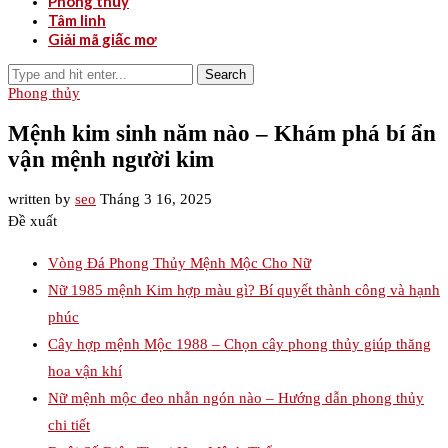
Phong thủy
Tâm linh
Giải mã giấc mơ
Search
Phong thủy
Mệnh kim sinh năm nào – Khám phá bí ẩn
vận mệnh người kim
written by
seo
Tháng 3 16, 2025
Đề xuất
Vòng Đá Phong Thủy Mệnh Mộc Cho Nữ
Nữ 1985 mệnh Kim hợp màu gì? Bí quyết thành công và hạnh
phúc
Cây hợp mệnh Mộc 1988 – Chọn cây phong thủy giúp thăng
hoa vận khí
Nữ mệnh mộc đeo nhẫn ngón nào – Hướng dẫn phong thủy
chi tiết