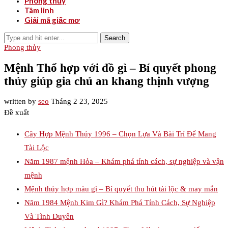
Phong thủy
Tâm linh
Giải mã giấc mơ
Search
Phong thủy
Mệnh Thổ hợp với đồ gì – Bí quyết phong
thủy giúp gia chủ an khang thịnh vượng
written by
seo
Tháng 2 23, 2025
Đề xuất
Cây Hợp Mệnh Thủy 1996 – Chọn Lựa Và Bài Trí Để Mang
Tài Lộc
Năm 1987 mệnh Hỏa – Khám phá tính cách, sự nghiệp và vận
mệnh
Mệnh thủy hợp màu gì – Bí quyết thu hút tài lộc & may mắn
Năm 1984 Mệnh Kim Gì? Khám Phá Tính Cách, Sự Nghiệp
Và Tình Duyên