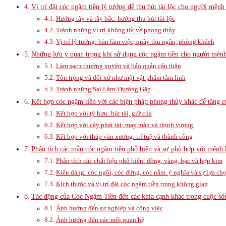
Vị trí đặt cóc ngậm tiền lý tưởng để thu hút tài lộc cho người mệnh
Hướng tây và tây bắc: hướng thu hút tài lộc
Tránh những vị trí không tốt về phong thủy
Vị trí lý tưởng: bàn làm việc, quầy thu ngân, phòng khách
Những lưu ý quan trọng khi sử dụng cóc ngậm tiền cho người mện
Làm sạch thường xuyên và bảo quản cẩn thận
Tôn trọng và đối xử như một vật phẩm tâm linh
Tránh những Sai Lầm Thường Gặp
Kết hợp cóc ngậm tiền với các biện pháp phong thủy khác để tăng 
Kết hợp với tỳ hưu: hút tài, giữ của
Kết hợp với cây phát tài: may mắn và thịnh vượng
Kết hợp với tháp văn xương: trí tuệ và thành công
Phân tích các mẫu cóc ngậm tiền phổ biến và sự phù hợp với mệnh
Phân tích các chất liệu phổ biến: đồng, vàng, bạc và hợp kim
Kiểu dáng: cóc ngồi, cóc đứng, cóc nằm. ý nghĩa và sự lựa ch
Kích thước và vị trí đặt cóc ngậm tiền trong không gian
Tác động của Cóc Ngậm Tiền đến các khía cạnh khác trong cuộc s
Ảnh hưởng đến sự nghiệp và công việc
Ảnh hưởng đến các mối quan hệ