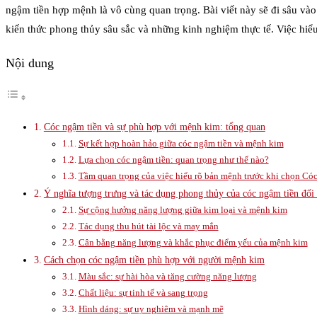
ngậm tiền hợp mệnh là vô cùng quan trọng. Bài viết này sẽ đi sâu và
kiến thức phong thủy sâu sắc và những kinh nghiệm thực tế. Việc hiể
Nội dung
Cóc ngậm tiền và sự phù hợp với mệnh kim: tổng quan
Sự kết hợp hoàn hảo giữa cóc ngậm tiền và mệnh kim
Lựa chọn cóc ngậm tiền: quan trọng như thế nào?
Tầm quan trọng của việc hiểu rõ bản mệnh trước khi chọn Có
Ý nghĩa tượng trưng và tác dụng phong thủy của cóc ngậm tiền đố
Sự cộng hưởng năng lượng giữa kim loại và mệnh kim
Tác dụng thu hút tài lộc và may mắn
Cân bằng năng lượng và khắc phục điểm yếu của mệnh kim
Cách chọn cóc ngậm tiền phù hợp với người mệnh kim
Màu sắc: sự hài hòa và tăng cường năng lượng
Chất liệu: sự tinh tế và sang trọng
Hình dáng: sự uy nghiêm và mạnh mẽ