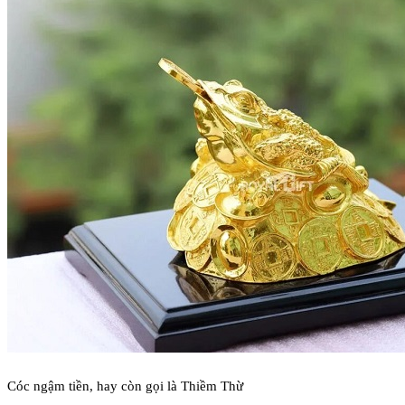
Cóc ngậm tiền, hay còn gọi là Thiềm Thừ