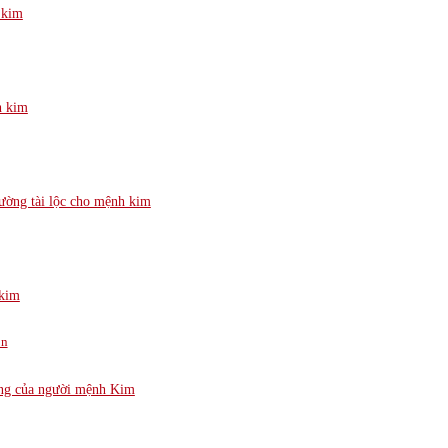
 kim
h kim
cường tài lộc cho mệnh kim
 kim
ọn
ống của người mệnh Kim