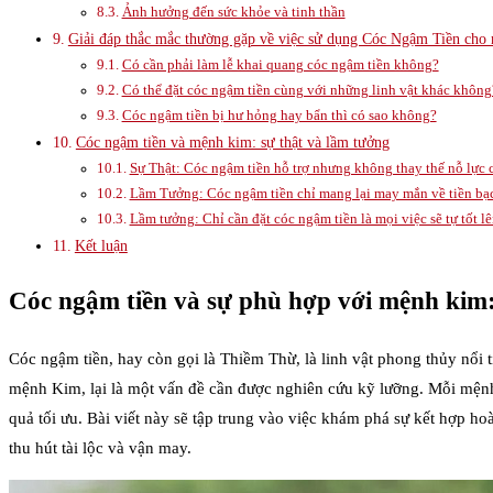
Ảnh hưởng đến sức khỏe và tinh thần
Giải đáp thắc mắc thường gặp về việc sử dụng Cóc Ngậm Tiền ch
Có cần phải làm lễ khai quang cóc ngậm tiền không?
Có thể đặt cóc ngậm tiền cùng với những linh vật khác không
Cóc ngậm tiền bị hư hỏng hay bẩn thì có sao không?
Cóc ngậm tiền và mệnh kim: sự thật và lầm tưởng
Sự Thật: Cóc ngậm tiền hỗ trợ nhưng không thay thế nỗ lực 
Lầm Tưởng: Cóc ngậm tiền chỉ mang lại may mắn về tiền bạ
Lầm tưởng: Chỉ cần đặt cóc ngậm tiền là mọi việc sẽ tự tốt l
Kết luận
Cóc ngậm tiền và sự phù hợp với mệnh kim
Cóc ngậm tiền, hay còn gọi là Thiềm Thừ, là linh vật phong thủy nổi 
mệnh Kim, lại là một vấn đề cần được nghiên cứu kỹ lưỡng. Mỗi mệnh 
quả tối ưu. Bài viết này sẽ tập trung vào việc khám phá sự kết hợp ho
thu hút tài lộc và vận may.