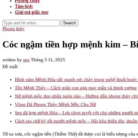
Phong thủy
Tâm linh
Giải mã giấc mơ
Search
Phong thủy
Cóc ngậm tiền hợp mệnh kim – Bí 
written by
seo
Tháng 3 11, 2025
Đề xuất
Hình xăm Mệnh Hỏa sức mạnh rực cháy trong nghệ thuật body 
Tên Mệnh Thủy – Cách giúp con gặp may mắn và thịnh vượng
Nữ mệnh mộc đeo nhẫn ngón nào – Hướng dẫn phong thủy chi 
Vòng Đá Phong Thủy Mệnh Mộc Cho Nữ
Sen đá hợp mệnh Hỏa – Lựa chọn tuyệt vời cho những người m
Cách tạo chữ ký tốt người mệnh mộc – Hài hòa thiên địa, thuậ
Từ xa xưa, cóc ngậm tiền (Thiềm Thừ) đã được coi là biểu tượng của 