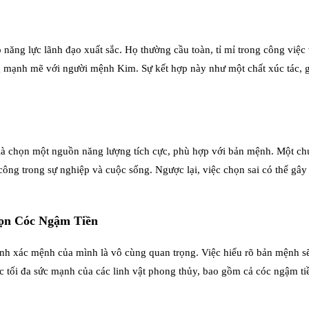
ng lực lãnh đạo xuất sắc. Họ thường cầu toàn, tỉ mỉ trong công việc 
 mạnh mẽ với người mệnh Kim. Sự kết hợp này như một chất xúc tác, gi
 là chọn một nguồn năng lượng tích cực, phù hợp với bản mệnh. Một ch
ng trong sự nghiệp và cuộc sống. Ngược lại, việc chọn sai có thể gây 
họn Cóc Ngậm Tiền
hính xác mệnh của mình là vô cùng quan trọng. Việc hiểu rõ bản mệnh
thác tối đa sức mạnh của các linh vật phong thủy, bao gồm cả cóc ngậm 