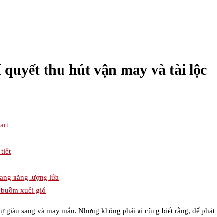
quyết thu hút vận may và tài lộc
art
tiết
ang năng lượng lửa
n buồm xuôi gió
sự giàu sang và may mắn. Nhưng không phải ai cũng biết rằng, để phát 