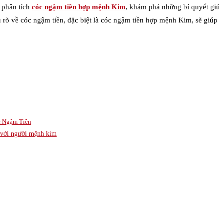
o phân tích
cóc ngậm tiền hợp mệnh Kim
, khám phá những bí quyết giúp
u rõ về cóc ngậm tiền, đặc biệt là cóc ngậm tiền hợp mệnh Kim, sẽ giú
c Ngậm Tiền
i với người mệnh kim